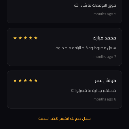
فوق التوقعات ما شاء الله
5 months ago
محمد مبارك
★
★
★
★
★
شغل مضبوط وفكرة الباقة مرة حلوة
7 months ago
كوتش عمر
★
★
★
★
★
خدمتكم جبااارة ما قصرتوا 👏
8 months ago
سجل دخولك لتقييم هذه الخدمة